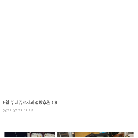
6월 뚜레쥬르제과점빵후원 (
0
)
2026-07-23 13:56