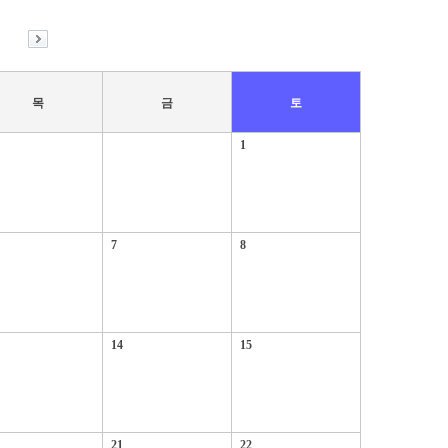
월
목
금
토
1
7
8
14
15
21
22