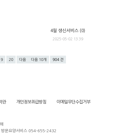
4월 생신서비스 (
0
)
2025-05-02 13:39
19
20
다음
다음 10개
904 건
약관
개인정보취급방침
이메일무단수집거부
해
/ 방문요양서비스 054-655-2432