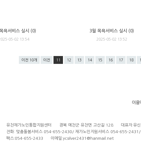
 목욕서비스 실시 (
0
)
3월 목욕서비스 실시 (
0
)
2025-05-02 13:54
2025-05-02 13:52
이전 10개
이전
11
12
13
14
15
16
17
18
이용
유천재가노인통합지원센터 경북 예천군 유천면 고산길 128 대표자:유신
전화: 맞춤돌봄서비스 054-655-2430/ 재가노인지원서비스 054-655-2431
팩스:054-655-2433 이메일:ycsilver2431@hanmail.net