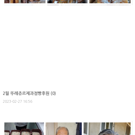
2월 뚜레쥬르제과점빵후원 (
0
)
2023-02-27 16:56