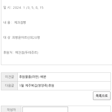
일 시 : 2024. 1 /3, 5, 8, 15
내 용 : 제과점빵
대 상 :최병윤어르신외20명
후원처 : 예천점(뚜레쥬르)
이전글
후원물품(라면) 배분
다음글
1월 제주복집(영양죽)후원
목록으로
작성자