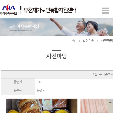
알림마당
사진마당
사진마당
1월 뚜레쥬르
글번호
645
등록자
운영자