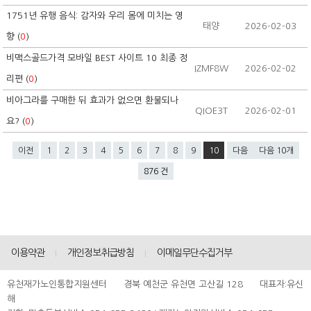
1751년 유행 음식: 감자와 우리 몸에 미치는 영
태양
2026-02-03
향 (
0
)
비맥스골드가격 모바일 BEST 사이트 10 최종 정
IZMF8W
2026-02-02
리편 (
0
)
비아그라를 구매한 뒤 효과가 없으면 환불되나
QIOE3T
2026-02-01
요? (
0
)
이전
1
2
3
4
5
6
7
8
9
10
다음
다음 10개
876 건
이용약관
개인정보취급방침
이메일무단수집거부
유천재가노인통합지원센터 경북 예천군 유천면 고산길 128 대표자:유신
해