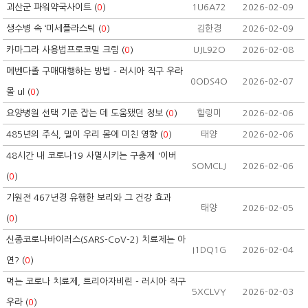
괴산군 파워약국사이트 (
0
)
1U6A72
2026-02-09
생수병 속 ‘미세플라스틱 (
0
)
김한경
2026-02-09
카마그라 사용법프로코밀 크림 (
0
)
UJL92O
2026-02-08
메벤다졸 구매대행하는 방법 - 러시아 직구 우라
0ODS4O
2026-02-07
몰 ul (
0
)
요양병원 선택 기준 잡는 데 도움됐던 정보 (
0
)
힐링미
2026-02-06
485년의 주식, 밀이 우리 몸에 미친 영향 (
0
)
태양
2026-02-06
48시간 내 코로나19 사멸시키는 구충제 '이버
SOMCLJ
2026-02-06
(
0
)
기원전 467년경 유행한 보리와 그 건강 효과
태양
2026-02-05
(
0
)
신종코로나바이러스(SARS-CoV-2) 치료제는 아
I1DQ1G
2026-02-04
연? (
0
)
먹는 코로나 치료제, 트리아자비린 - 러시아 직구
5XCLVY
2026-02-03
우라 (
0
)