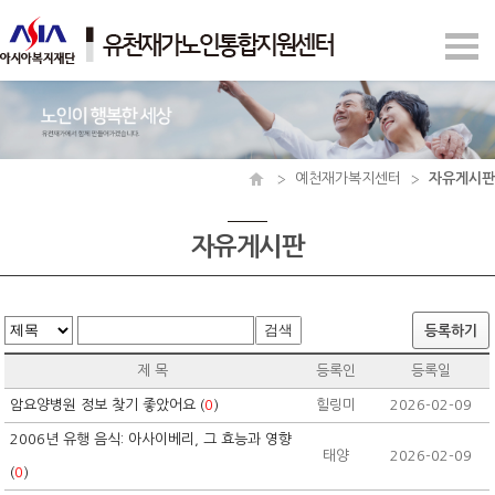
예천재가복지센터
자유게시판
자유게시판
검색
등록하기
제 목
등록인
등록일
암요양병원 정보 찾기 좋았어요 (
0
)
힐링미
2026-02-09
2006년 유행 음식: 아사이베리, 그 효능과 영향
태양
2026-02-09
(
0
)